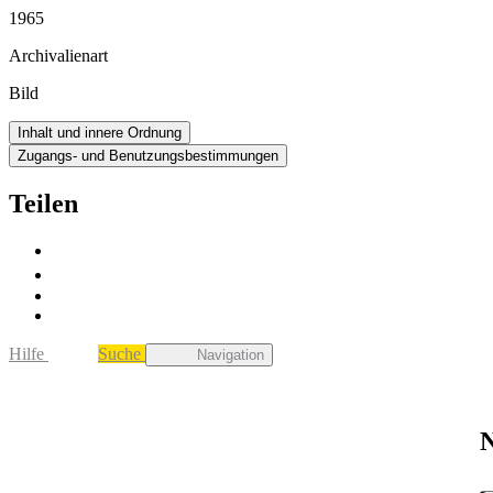
1965
Archivalienart
Bild
Inhalt und innere Ordnung
Zugangs- und Benutzungsbestimmungen
Teilen
Hilfe
Suche
Navigation
N