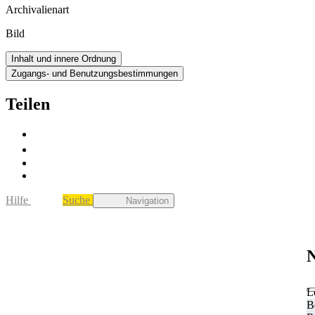
Archivalienart
Bild
Inhalt und innere Ordnung
Zugangs- und Benutzungsbestimmungen
Teilen
Hilfe
Suche
Navigation
N
L
B