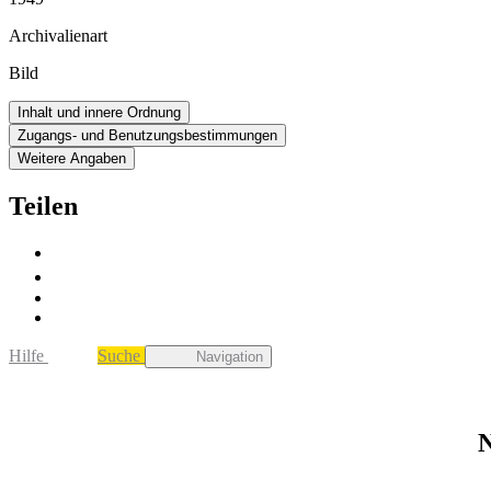
Archivalienart
Bild
Inhalt und innere Ordnung
Zugangs- und Benutzungsbestimmungen
Weitere Angaben
Teilen
Hilfe
Suche
Navigation
N