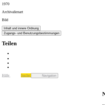
1970
Archivalienart
Bild
Inhalt und innere Ordnung
Zugangs- und Benutzungsbestimmungen
Teilen
Hilfe
Suche
Navigation
N