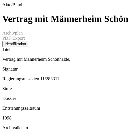
Akte/Band
Vertrag mit Männerheim Schön
Archivplan
PDF-Export
Identifikation
Titel
Vertrag mit Männerheim Schönhalde.
Signatur
Regierungsratsakten 11/283311
Stufe
Dossier
Entstehungszeitraum
1998
Archivalienart