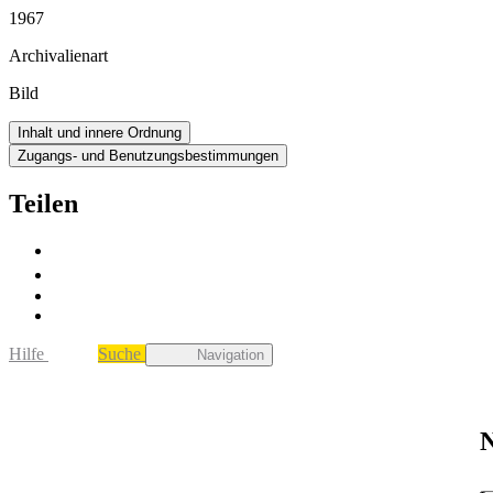
1967
Archivalienart
Bild
Inhalt und innere Ordnung
Zugangs- und Benutzungsbestimmungen
Teilen
Hilfe
Suche
Navigation
N