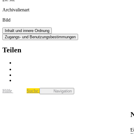
Archivalienart
Bild
Inhalt und innere Ordnung
Zugangs- und Benutzungsbestimmungen
Teilen
Hilfe
Suche
Navigation
N
L