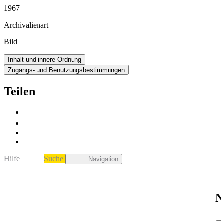
1967
Archivalienart
Bild
Inhalt und innere Ordnung
Zugangs- und Benutzungsbestimmungen
Teilen
Hilfe
Suche
Navigation
N