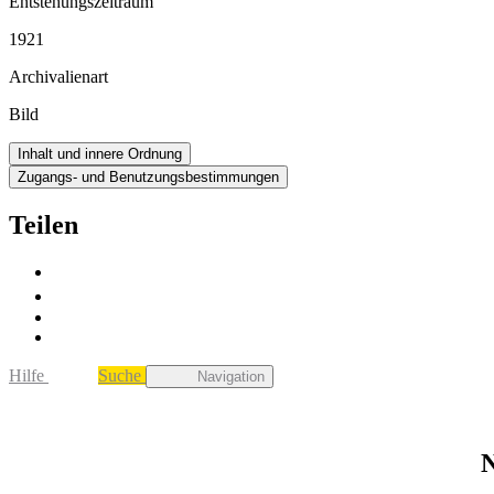
Entstehungszeitraum
1921
Archivalienart
Bild
Inhalt und innere Ordnung
Zugangs- und Benutzungsbestimmungen
Teilen
Hilfe
Suche
Navigation
N