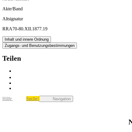
Akte/Band
Altsignatur
RRA70-80.XII.1877.19
Inhalt und innere Ordnung
Zugangs- und Benutzungsbestimmungen
Teilen
Hilfe
Suche
Navigation
N