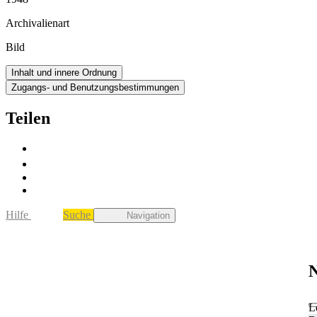
Archivalienart
Bild
Inhalt und innere Ordnung
Zugangs- und Benutzungsbestimmungen
Teilen
Hilfe
Suche
Navigation
N
L