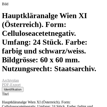
Bild
Hauptkläranalge Wien XI
(Österreich). Form:
Celluloseacetetnegativ.
Umfang: 24 Stück. Farbe:
farbig und schwarz/weiss.
Bildgrösse: 60 x 60 mm.
Nutzungsrecht: Staatsarchiv.
Archivplan
PDF-Export
Identifikation
Titel
Hauptkläranalge Wien XI (Österreich). Form:
Celluloseacetetnegativ. Umfang: 24 Stück. Farbe: farbig und