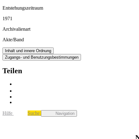
Entstehungszeitraum
1971
Archivalienart
Akte/Band
Inhalt und innere Ordnung
Zugangs- und Benutzungsbestimmungen
Teilen
Hilfe
Suche
Navigation
N