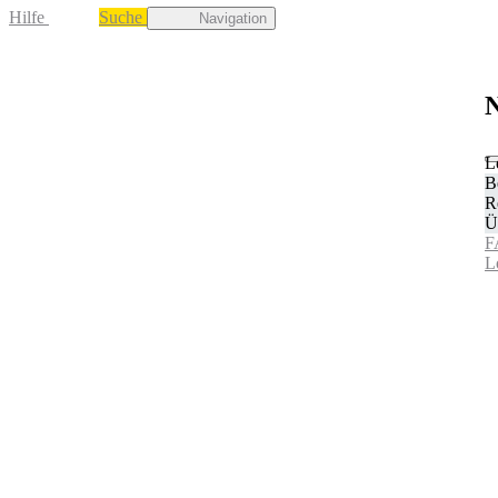
Hilfe
Suche
Navigation
N
L
B
R
Ü
F
L