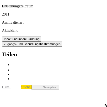
Entstehungszeitraum
2011
Archivalienart
Akte/Band
Inhalt und innere Ordnung
Zugangs- und Benutzungsbestimmungen
Teilen
Hilfe
Suche
Navigation
N