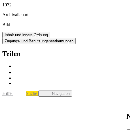
1972
Archivalienart
Bild
Inhalt und innere Ordnung
Zugangs- und Benutzungsbestimmungen
Teilen
Hilfe
Suche
Navigation
N