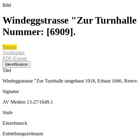
Bild
Windeggstrasse "Zur Turnhalle
Nummer: [6909].
Viewer
Archivplan
PDF-Export
Identifikation
Titel
Windeggstrasse "Zur Turnhalle umgebaut 1918, Erbaut 1666, Renov
Signatur
AV Medien 13-27/1649.1
Stufe
Einzelstueck
Entstehungszeitraum