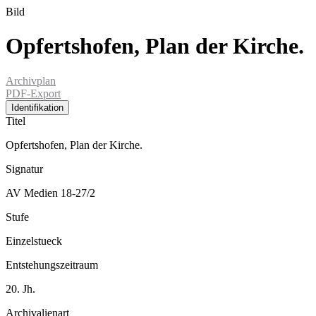
Bild
Opfertshofen, Plan der Kirche.
Archivplan
PDF-Export
Identifikation
Titel
Opfertshofen, Plan der Kirche.
Signatur
AV Medien 18-27/2
Stufe
Einzelstueck
Entstehungszeitraum
20. Jh.
Archivalienart