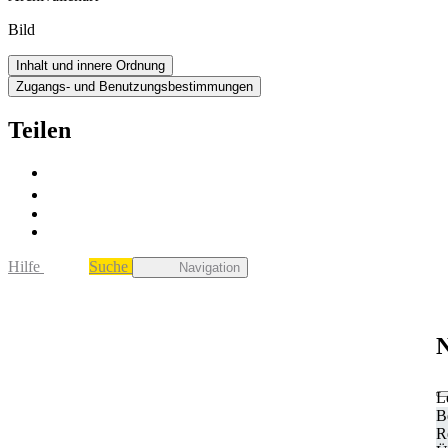
Bild
Inhalt und innere Ordnung
Zugangs- und Benutzungsbestimmungen
Teilen
Hilfe
Suche
Navigation
N
L
B
R