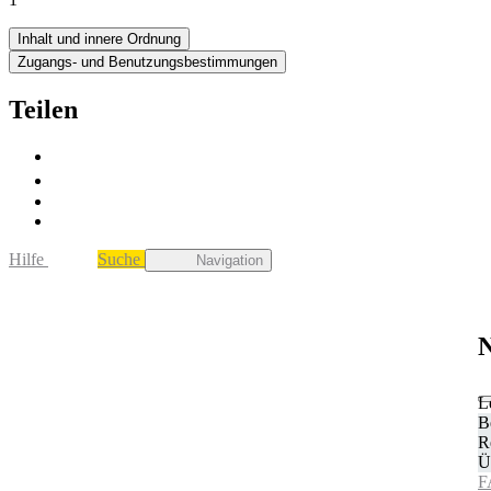
Inhalt und innere Ordnung
Zugangs- und Benutzungsbestimmungen
Teilen
Hilfe
Suche
Navigation
N
L
B
R
Ü
F