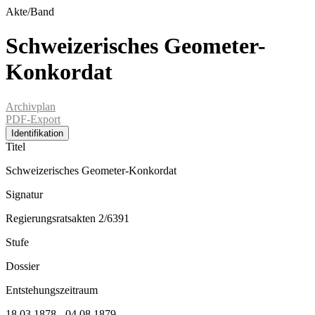
Akte/Band
Schweizerisches Geometer-
Konkordat
Archivplan
PDF-Export
Identifikation
Titel
Schweizerisches Geometer-Konkordat
Signatur
Regierungsratsakten 2/6391
Stufe
Dossier
Entstehungszeitraum
18.03.1878 - 04.08.1879