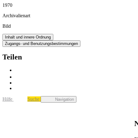
1970
Archivalienart
Bild
Inhalt und innere Ordnung
Zugangs- und Benutzungsbestimmungen
Teilen
Hilfe
Suche
Navigation
N