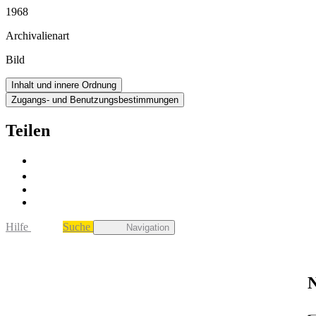
1968
Archivalienart
Bild
Inhalt und innere Ordnung
Zugangs- und Benutzungsbestimmungen
Teilen
Hilfe
Suche
Navigation
N