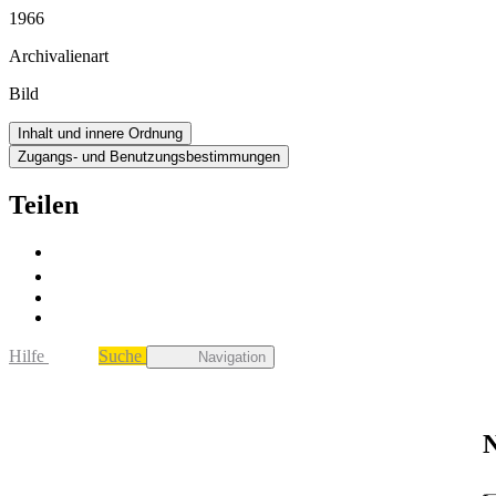
1966
Archivalienart
Bild
Inhalt und innere Ordnung
Zugangs- und Benutzungsbestimmungen
Teilen
Hilfe
Suche
Navigation
N