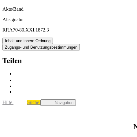
Akte/Band
Altsignatur
RRA70-80.XXI.1872.3
Inhalt und innere Ordnung
Zugangs- und Benutzungsbestimmungen
Teilen
Hilfe
Suche
Navigation
N