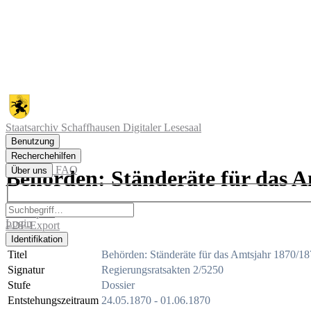
Staatsarchiv Schaffhausen
Digitaler Lesesaal
Benutzung
Akte/Band
Recherchehilfen
FAQ
Über uns
Behörden: Ständeräte für das A
Archivplan
Login
PDF-Export
Identifikation
Titel
Behörden: Ständeräte für das Amtsjahr 1870/1
Signatur
Regierungsratsakten 2/5250
Stufe
Dossier
Entstehungszeitraum
24.05.1870 - 01.06.1870