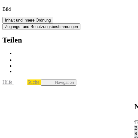
Bild
Inhalt und innere Ordnung
Zugangs- und Benutzungsbestimmungen
Teilen
Hilfe
Suche
Navigation
N
L
B
R