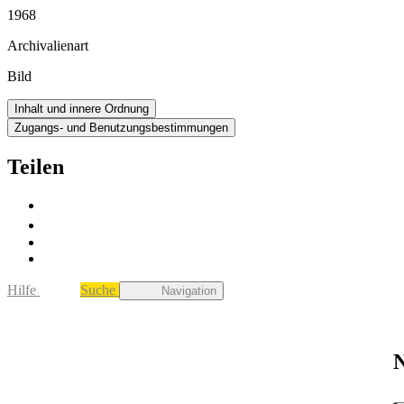
1968
Archivalienart
Bild
Inhalt und innere Ordnung
Zugangs- und Benutzungsbestimmungen
Teilen
Hilfe
Suche
Navigation
N