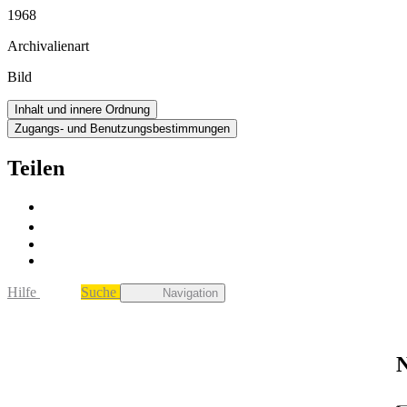
1968
Archivalienart
Bild
Inhalt und innere Ordnung
Zugangs- und Benutzungsbestimmungen
Teilen
Hilfe
Suche
Navigation
N