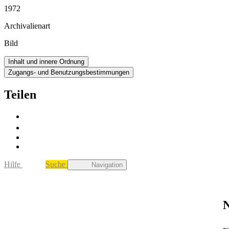
1972
Archivalienart
Bild
Inhalt und innere Ordnung
Zugangs- und Benutzungsbestimmungen
Teilen
Hilfe
Suche
Navigation
N