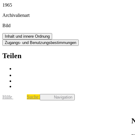
1965
Archivalienart
Bild
Inhalt und innere Ordnung
Zugangs- und Benutzungsbestimmungen
Teilen
Hilfe
Suche
Navigation
N