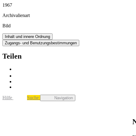
1967
Archivalienart
Bild
Inhalt und innere Ordnung
Zugangs- und Benutzungsbestimmungen
Teilen
Hilfe
Suche
Navigation
N