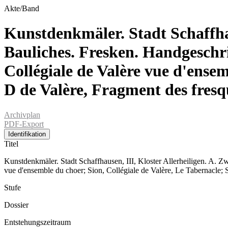
Akte/Band
Kunstdenkmäler. Stadt Schaffhau
Bauliches. Fresken. Handgeschr
Collégiale de Valère vue d'ensem
D de Valère, Fragment des fresq
Archivplan
PDF-Export
Identifikation
Titel
Kunstdenkmäler. Stadt Schaffhausen, III, Kloster Allerheiligen. A. Z
vue d'ensemble du choer; Sion, Collégiale de Valère, Le Tabernacle;
Stufe
Dossier
Entstehungszeitraum