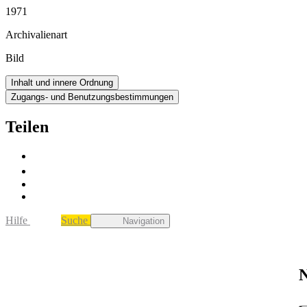
1971
Archivalienart
Bild
Inhalt und innere Ordnung
Zugangs- und Benutzungsbestimmungen
Teilen
Hilfe
Suche
Navigation
N