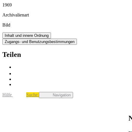
1969
Archivalienart
Bild
Inhalt und innere Ordnung
Zugangs- und Benutzungsbestimmungen
Teilen
Hilfe
Suche
Navigation
N