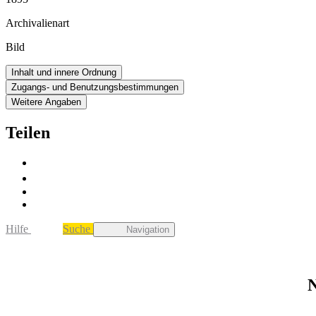
Archivalienart
Bild
Inhalt und innere Ordnung
Zugangs- und Benutzungsbestimmungen
Weitere Angaben
Teilen
Hilfe
Suche
Navigation
N