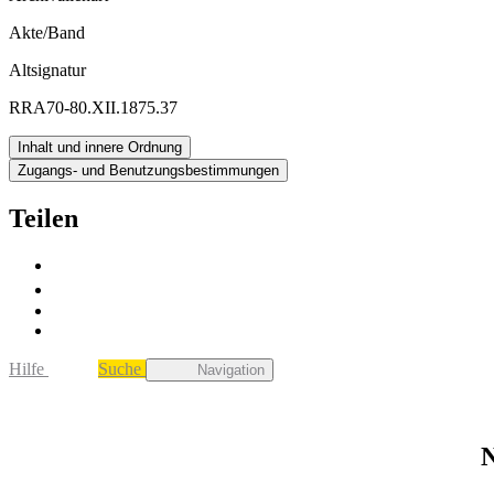
Akte/Band
Altsignatur
RRA70-80.XII.1875.37
Inhalt und innere Ordnung
Zugangs- und Benutzungsbestimmungen
Teilen
Hilfe
Suche
Navigation
N