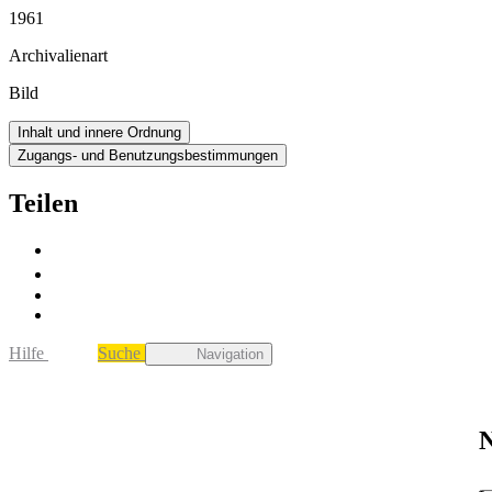
1961
Archivalienart
Bild
Inhalt und innere Ordnung
Zugangs- und Benutzungsbestimmungen
Teilen
Hilfe
Suche
Navigation
N