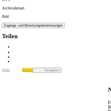
Archivalienart
Bild
Zugangs- und Benutzungsbestimmungen
Teilen
Hilfe
Suche
Navigation
N
L
B