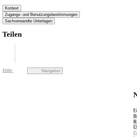
Kontext
Zugangs- und Benutzungsbestimmungen
Sachverwandte Unterlagen
Teilen
Hilfe
Navigation
N
L
B
R
Ü
F