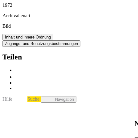
1972
Archivalienart
Bild
Inhalt und innere Ordnung
Zugangs- und Benutzungsbestimmungen
Teilen
Hilfe
Suche
Navigation
N