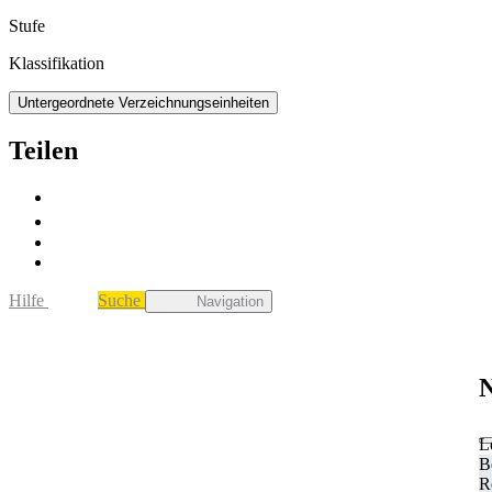
Stufe
Klassifikation
Untergeordnete Verzeichnungseinheiten
Teilen
Hilfe
Suche
Navigation
N
L
B
R