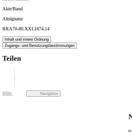
Akte/Band
Altsignatur
RRA70-80.XXI.1874.14
Inhalt und innere Ordnung
Zugangs- und Benutzungsbestimmungen
Teilen
Hilfe
Navigation
N
L