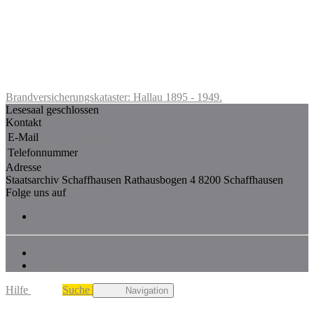
Brandversicherungskataster: Hallau 1895 - 1949.
Lesesaal geschlossen
Kontakt
E-Mail
staatsarchiv@sh.ch
Telefonnummer
+41 52 632 73 68
Adresse
Staatsarchiv Schaffhausen Rathausbogen 4 8200 Schaffhausen
Folge uns auf
Impressum
Disclaimer
Hilfe
Suche
Navigation