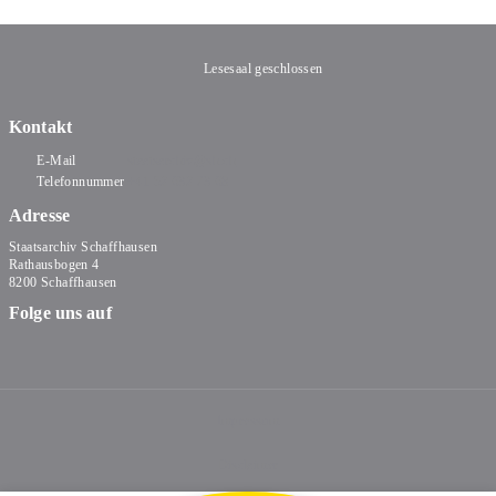
Lesesaal geschlossen
Kontakt
E-Mail
staatsarchiv@sh.ch
Telefonnummer
+41 52 632 73 68
Adresse
Staatsarchiv Schaffhausen
Rathausbogen 4
8200 Schaffhausen
Folge uns auf
Impressum
Disclaimer