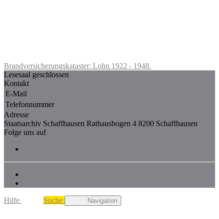
Brandversicherungskataster: Lohn 1922 - 1948.
Lesesaal geschlossen
Kontakt
E-Mail
staatsarchiv@sh.ch
Telefonnummer
+41 52 632 73 68
Adresse
Staatsarchiv Schaffhausen Rathausbogen 4 8200 Schaffhausen
Folge uns auf
Impressum
Disclaimer
Hilfe
Suche
Navigation