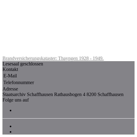
Brandversicherungskataster: Thayngen 1928 - 1949.
Lesesaal geschlossen
Kontakt
E-Mail
staatsarchiv@sh.ch
Telefonnummer
+41 52 632 73 68
Adresse
Staatsarchiv Schaffhausen Rathausbogen 4 8200 Schaffhausen
Folge uns auf
Impressum
Disclaimer