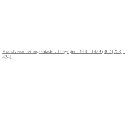
Brandversicherungskataster: Thayngen 1914 - 1929 (362 [258] -
424).