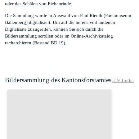
oder das Schälen von Eichenrinde.
Die Sammlung wurde in Auswahl von Paul Rienth (Forstmuseum
Ballenberg) digitalisiert. Um auf die bereits vorhandenen
Digitalisate zuzugreifen, können Sie sich durch die
Bildersammlung scrollen oder im Online-Archivkatalog
recherchieren (Bestand BD 19).
Bildersammlung des Kantonsforstamtes
319 Treffer
G
G
G
L
e
e
e
o
m
m
m
h
e
e
e
n
i
i
i
S
n
n
n
H
d
d
d
.
e
e
e