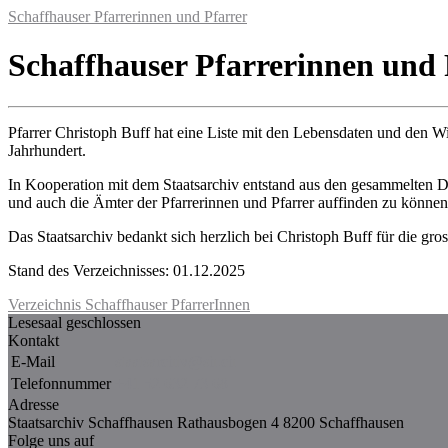
Schaffhauser Pfarrerinnen und Pfarrer
Schaffhauser Pfarrerinnen und 
Pfarrer Christoph Buff hat eine Liste mit den Lebensdaten und den Wir
Jahrhundert.
In Kooperation mit dem Staatsarchiv entstand aus den gesammelten Da
und auch die Ämter der Pfarrerinnen und Pfarrer auffinden zu könne
Das Staatsarchiv bedankt sich herzlich bei Christoph Buff für die g
Stand des Verzeichnisses: 01.12.2025
Verzeichnis Schaffhauser PfarrerInnen
Lesesaal geschlossen
Kontakt
E-Mail
staatsarchiv@sh.ch
Telefonnummer
+41 52 632 73 68
Adresse
Staatsarchiv Schaffhausen Rathausbogen 4 8200 Schaffhausen
Folge uns auf